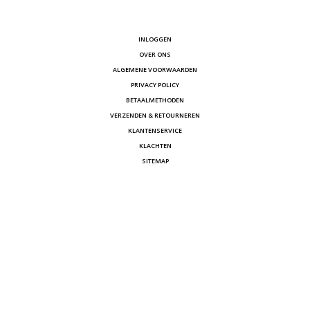
INLOGGEN
OVER ONS
ALGEMENE VOORWAARDEN
PRIVACY POLICY
BETAALMETHODEN
VERZENDEN & RETOURNEREN
KLANTENSERVICE
KLACHTEN
SITEMAP