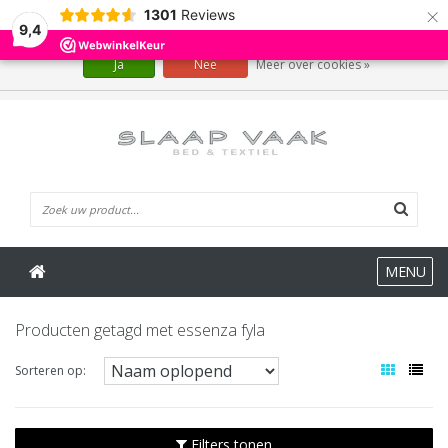
×
1301
Reviews
Wij slaan cookies op om onze website te verbeteren. Is dat akkoord?
9,4
Ja
Nee
Meer over cookies »
0 Artikelen
MENU
Producten getagd met essenza fyla
Sorteren op:
Filters tonen