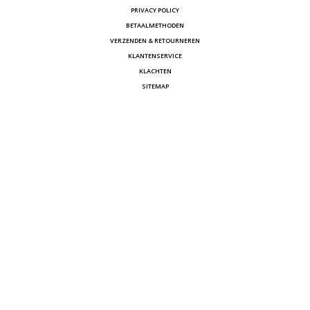
PRIVACY POLICY
BETAALMETHODEN
VERZENDEN & RETOURNEREN
KLANTENSERVICE
KLACHTEN
SITEMAP