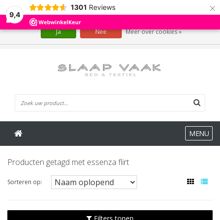
×
1301
Reviews
Wij slaan cookies op om onze website te verbeteren. Is dat akkoord?
9,4
Ja
Nee
Meer over cookies »
0 Artikelen
MENU
Producten getagd met essenza flirt
Sorteren op:
Filters tonen