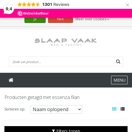
×
1301
Reviews
Wij slaan cookies op om onze website te verbeteren. Is dat akkoord?
9,4
Ja
Nee
Meer over cookies »
0 Artikelen
MENU
Producten getagd met essenza filan
Sorteren op:
Filters tonen