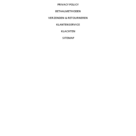
PRIVACY POLICY
BETAALMETHODEN
VERZENDEN & RETOURNEREN
KLANTENSERVICE
KLACHTEN
SITEMAP