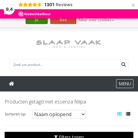
×
1301
Reviews
Wij slaan cookies op om onze website te verbeteren. Is dat akkoord?
9,4
Ja
Nee
Meer over cookies »
0 Artikelen
MENU
Producten getagd met essenza felipa
Sorteren op:
Filters tonen