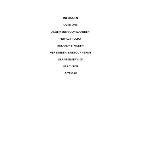
INLOGGEN
OVER ONS
ALGEMENE VOORWAARDEN
PRIVACY POLICY
BETAALMETHODEN
VERZENDEN & RETOURNEREN
KLANTENSERVICE
KLACHTEN
SITEMAP