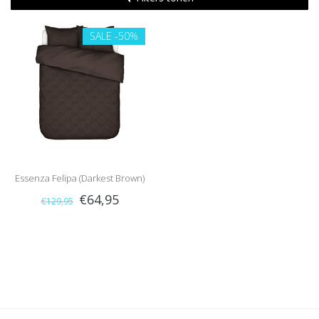
SALE
-50%
Essenza Felipa (Darkest Brown)
€64,95
€129,95