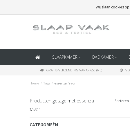
GRATIS BEZORGING BOVEN
€50
(BINNEN NEDERLAND)
Wij slaan cookies op
GRATIS BEZORGING BOVEN
€150
(BINNEN BELGIË)
SLAAPKAMER
BADKAMER
GRATIS VERZENDING VANAF €50 (NL)
VO
Home
/
Tags
/
essenza favor
Producten getagd met essenza
Sorteren 
favor
CATEGORIEËN