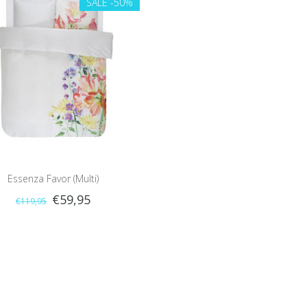
SALE
-50%
Essenza Favor (Multi)
€59,95
€119,95