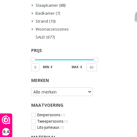
Slaapkamer
(88)
Badkamer
(7)
Strand
(10)
Woonaccessoires
SALE!
(677)
PRIJS
MIN: €
MAX: €
0
60
MERKEN
MAATVOERING
Eenpersoons
(1)
Tweepersoons
(1)
Lits-jumeaux
(1)
9,4