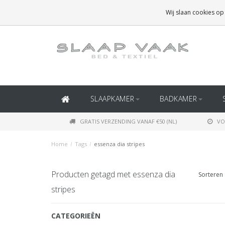
GRATIS BEZORGING BOVEN
€50
(BINNEN NEDERLAND)
Wij slaan cookies op
GRATIS BEZORGING BOVEN
€150
(BINNEN BELGIË)
SLAAPKAMER
BADKAMER
GRATIS VERZENDING VANAF €50 (NL)
VO
Home
/
Tags
/
essenza dia stripes
Producten getagd met essenza dia
Sorteren 
stripes
CATEGORIEËN