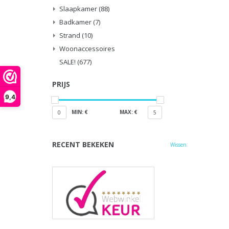
Slaapkamer
(88)
Badkamer
(7)
Strand
(10)
Woonaccessoires
SALE!
(677)
PRIJS
9,4
MIN: €
MAX: €
0
5
RECENT BEKEKEN
Wissen