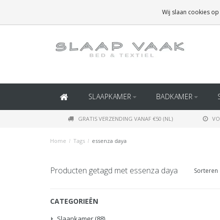
GRATIS BEZORGING BOVEN
€50
(BINNEN NEDERLAND)
Wij slaan cookies op
GRATIS BEZORGING BOVEN
€150
(BINNEN BELGIË)
SLAAPKAMER
BADKAMER
GRATIS VERZENDING VANAF €50 (NL)
VO
Home
/
Tags
/
essenza daya
Producten getagd met essenza daya
Sorteren 
CATEGORIEËN
Slaapkamer
(88)