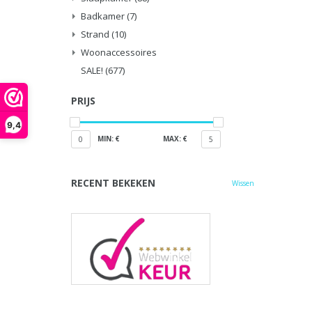
Badkamer
(7)
Strand
(10)
Woonaccessoires
SALE!
(677)
PRIJS
9,4
MIN: €
MAX: €
0
5
RECENT BEKEKEN
Wissen