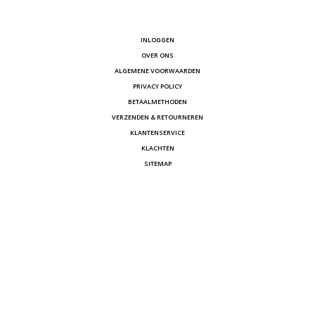
INLOGGEN
OVER ONS
ALGEMENE VOORWAARDEN
PRIVACY POLICY
BETAALMETHODEN
VERZENDEN & RETOURNEREN
KLANTENSERVICE
KLACHTEN
SITEMAP