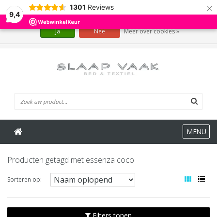
×
1301
Reviews
Wij slaan cookies op om onze website te verbeteren. Is dat akkoord?
9,4
Ja
Nee
Meer over cookies »
0 Artikelen
MENU
Producten getagd met essenza coco
Sorteren op:
Filters tonen