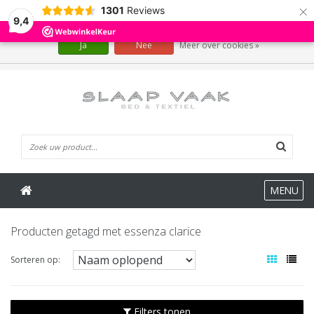
×
1301
Reviews
Wij slaan cookies op om onze website te verbeteren. Is dat akkoord?
9,4
Ja
Nee
Meer over cookies »
0 Artikelen
MENU
Producten getagd met essenza clarice
Sorteren op:
Filters tonen