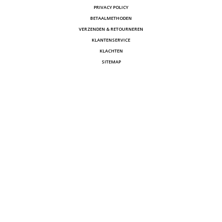
PRIVACY POLICY
BETAALMETHODEN
VERZENDEN & RETOURNEREN
KLANTENSERVICE
KLACHTEN
SITEMAP