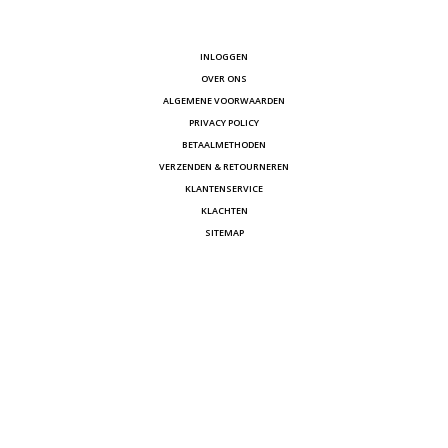
INLOGGEN
OVER ONS
ALGEMENE VOORWAARDEN
PRIVACY POLICY
BETAALMETHODEN
VERZENDEN & RETOURNEREN
KLANTENSERVICE
KLACHTEN
SITEMAP