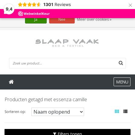
×
1301
Reviews
Wij slaan cookies op om onze website te verbeteren. Is dat akkoord?
9,4
Ja
Nee
Meer over cookies »
0 Artikelen
MENU
Producten getagd met essenza camille
Sorteren op:
Filters tonen