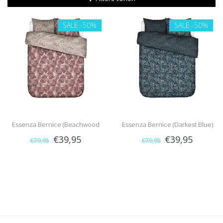
SALE
-50%
SALE
-50%
Essenza Bernice (Beachwood
Essenza Bernice (Darkest Blue)
€39,95
€39,95
€79,95
€79,95
White)