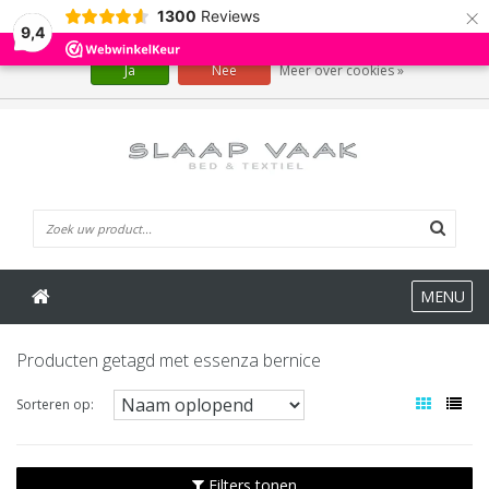
×
1300
Reviews
Wij slaan cookies op om onze website te verbeteren. Is dat akkoord?
9,4
Ja
Nee
Meer over cookies »
0 Artikelen
MENU
Producten getagd met essenza bernice
Sorteren op:
Filters tonen