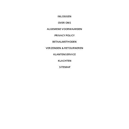
INLOGGEN
OVER ONS
ALGEMENE VOORWAARDEN
PRIVACY POLICY
BETAALMETHODEN
VERZENDEN & RETOURNEREN
KLANTENSERVICE
KLACHTEN
SITEMAP