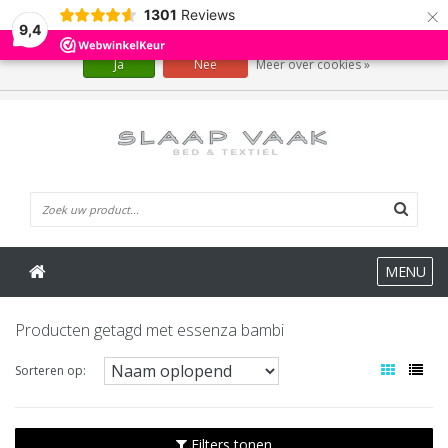
×
1301
Reviews
Wij slaan cookies op om onze website te verbeteren. Is dat akkoord?
9,4
Ja
Nee
Meer over cookies »
0 Artikelen
MENU
Producten getagd met essenza bambi
Sorteren op:
Filters tonen