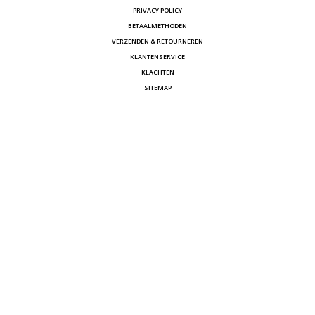
PRIVACY POLICY
BETAALMETHODEN
VERZENDEN & RETOURNEREN
KLANTENSERVICE
KLACHTEN
SITEMAP