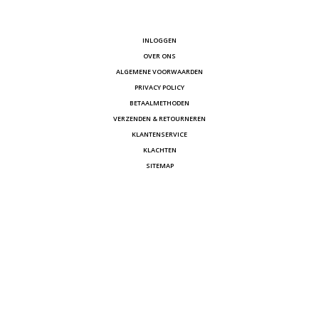
INLOGGEN
OVER ONS
ALGEMENE VOORWAARDEN
PRIVACY POLICY
BETAALMETHODEN
VERZENDEN & RETOURNEREN
KLANTENSERVICE
KLACHTEN
SITEMAP