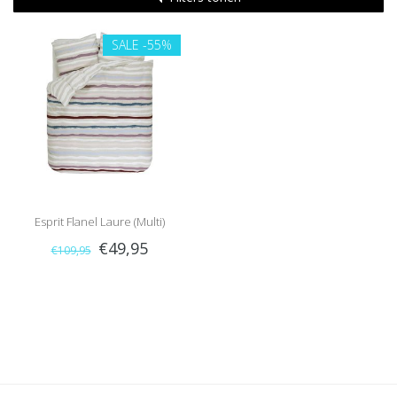
SALE
-55%
Esprit Flanel Laure (Multi)
€49,95
€109,95