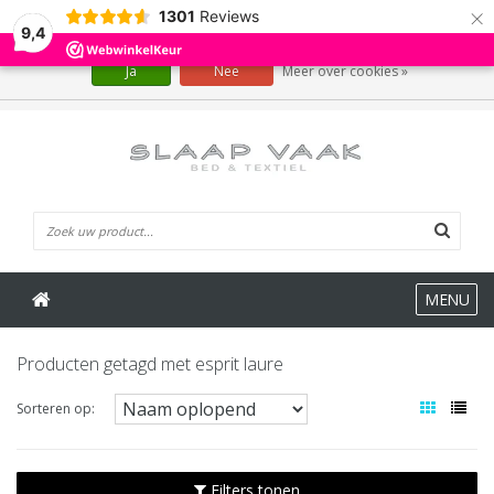
×
1301
Reviews
Wij slaan cookies op om onze website te verbeteren. Is dat akkoord?
9,4
Ja
Nee
Meer over cookies »
0 Artikelen
MENU
Producten getagd met esprit laure
Sorteren op:
Filters tonen