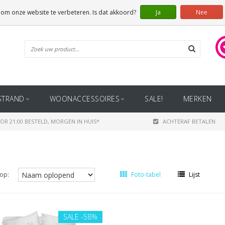
 om onze website te verbeteren. Is dat akkoord?
Ja
Nee
STRAND
WOONACCESSOIRES
SALE!
MERKEN
OR 21:00 BESTELD, MORGEN IN HUIS*
ACHTERAF BETALEN
op:
Foto-tabel
Lijst
SALE
-58%