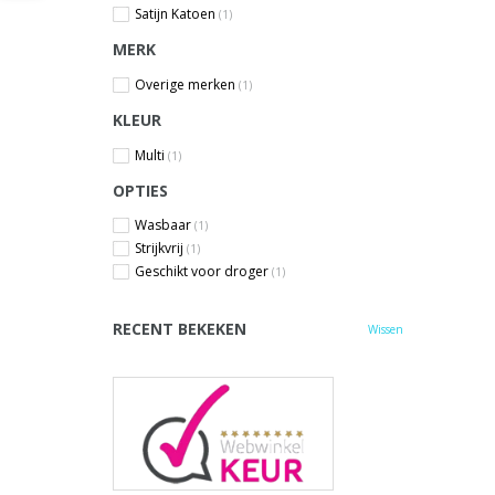
Satijn Katoen
(1)
MERK
Overige merken
(1)
KLEUR
Multi
(1)
OPTIES
Wasbaar
(1)
Strijkvrij
(1)
Geschikt voor droger
(1)
RECENT BEKEKEN
Wissen