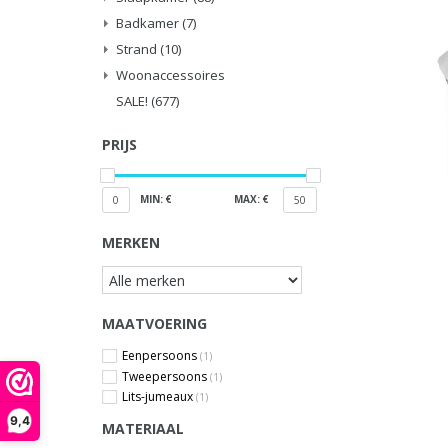
Badkamer
(7)
Strand
(10)
Woonaccessoires
SALE!
(677)
PRIJS
MIN: €
MAX: €
0
50
MERKEN
MAATVOERING
Eenpersoons
(1)
Tweepersoons
(1)
Lits-jumeaux
(1)
9,4
MATERIAAL