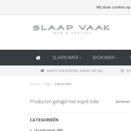
GRATIS BEZORGING BOVEN
€50
(BINNEN NEDERLAND)
Wij slaan cookies op
GRATIS BEZORGING BOVEN
€150
(BINNEN BELGIË)
SLAAPKAMER
BADKAMER
GRATIS VERZENDING VANAF €50 (NL)
VO
Home
/
Tags
/
esprit edie
Producten getagd met esprit edie
Sorteren 
CATEGORIEËN
Slaapkamer
(88)