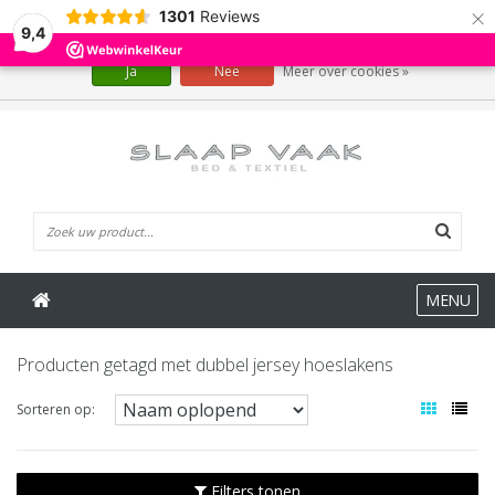
×
1301
Reviews
Wij slaan cookies op om onze website te verbeteren. Is dat akkoord?
9,4
Ja
Nee
Meer over cookies »
0 Artikelen
MENU
Producten getagd met dubbel jersey hoeslakens
Sorteren op:
Filters tonen