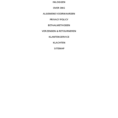
INLOGGEN
OVER ONS
ALGEMENE VOORWAARDEN
PRIVACY POLICY
BETAALMETHODEN
VERZENDEN & RETOURNEREN
KLANTENSERVICE
KLACHTEN
SITEMAP