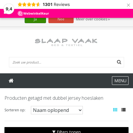
×
1301
Reviews
Wij slaan cookies op om onze website te verbeteren. Is dat akkoord?
9,4
Ja
Nee
Meer over cookies »
0 Artikelen
MENU
Producten getagd met dubbel jersey hoeslaken
Sorteren op:
Filters tonen