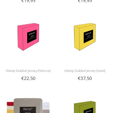
€19,95
€19,95
Blauw)
Groen)
iSleep Dubbel Jersey (Felroze)
iSleep Dubbel Jersey (Geel)
€22,50
€37,50