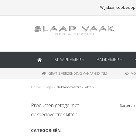
GRATIS BEZORGING BOVEN
€50
(BINNEN NEDERLAND)
Wij slaan cookies op
GRATIS BEZORGING BOVEN
€150
(BINNEN BELGIË)
SLAAPKAMER
BADKAMER
GRATIS VERZENDING VANAF €50 (NL)
VO
Home
/
Tags
/
dekbedovertrek kitten
Producten getagd met
Sorteren 
dekbedovertrek kitten
CATEGORIEËN