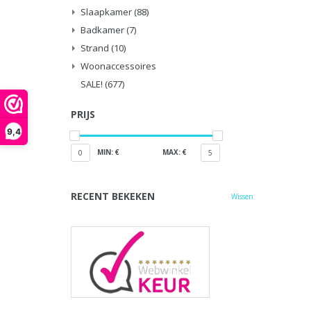
Slaapkamer
(88)
Badkamer
(7)
Strand
(10)
Woonaccessoires
SALE!
(677)
PRIJS
9,4
MIN: €
MAX: €
0
5
RECENT BEKEKEN
Wissen