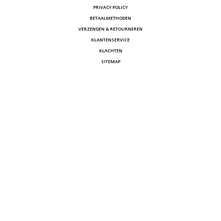
PRIVACY POLICY
BETAALMETHODEN
VERZENDEN & RETOURNEREN
KLANTENSERVICE
KLACHTEN
SITEMAP