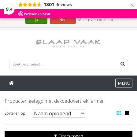
×
1301
Reviews
Wij slaan cookies op om onze website te verbeteren. Is dat akkoord?
9,4
Ja
Nee
Meer over cookies »
0 Artikelen
MENU
Producten getagd met dekbedovertrek farmer
Sorteren op:
Filters tonen