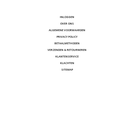
INLOGGEN
OVER ONS
ALGEMENE VOORWAARDEN
PRIVACY POLICY
BETAALMETHODEN
VERZENDEN & RETOURNEREN
KLANTENSERVICE
KLACHTEN
SITEMAP