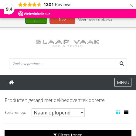
×
1301
Reviews
Wij slaan cookies op om onze website te verbeteren. Is dat akkoord?
9,4
Ja
Nee
Meer over cookies »
0 Artikelen
MENU
Producten getagd met dekbedovertrek dorette
Sorteren op:
Filters tonen