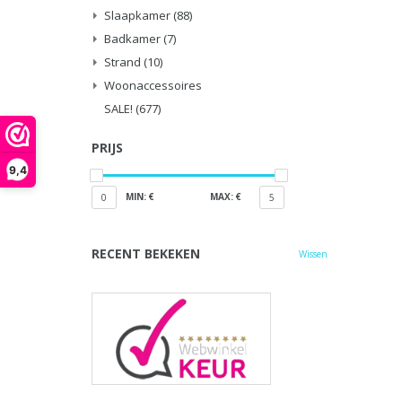
Slaapkamer
(88)
Badkamer
(7)
Strand
(10)
Woonaccessoires
SALE!
(677)
PRIJS
9,4
MIN: €
MAX: €
0
5
RECENT BEKEKEN
Wissen