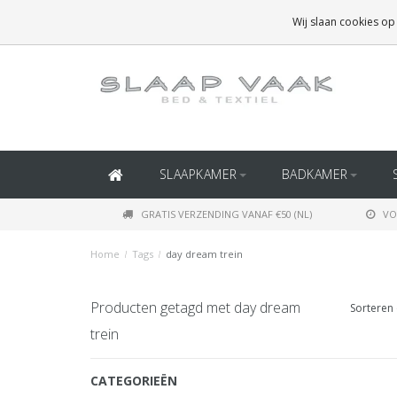
GRATIS BEZORGING BOVEN
€50
(BINNEN NEDERLAND)
Wij slaan cookies op
GRATIS BEZORGING BOVEN
€150
(BINNEN BELGIË)
SLAAPKAMER
BADKAMER
GRATIS VERZENDING VANAF €50 (NL)
VO
Home
/
Tags
/
day dream trein
Producten getagd met day dream
Sorteren 
trein
CATEGORIEËN