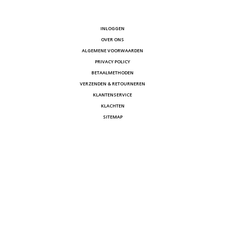
INLOGGEN
OVER ONS
ALGEMENE VOORWAARDEN
PRIVACY POLICY
BETAALMETHODEN
VERZENDEN & RETOURNEREN
KLANTENSERVICE
KLACHTEN
SITEMAP