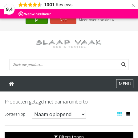
×
1301
Reviews
Wij slaan cookies op om onze website te verbeteren. Is dat akkoord?
9,4
Ja
Nee
Meer over cookies »
0 Artikelen
MENU
Producten getagd met damai umberto
Sorteren op:
Filters tonen