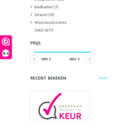
Badkamer
(7)
Strand
(10)
Woonaccessoires
SALE!
(677)
PRIJS
9,4
MIN: €
MAX: €
0
5
RECENT BEKEKEN
Wissen