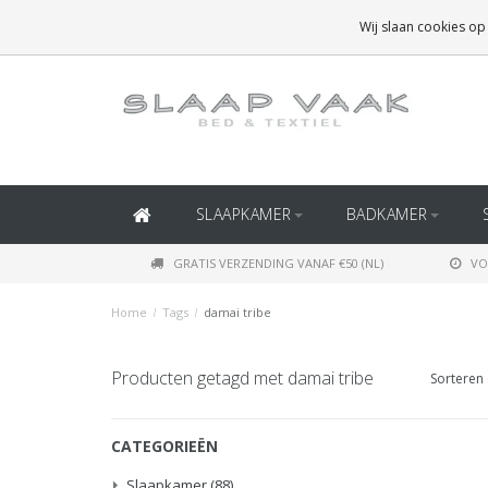
GRATIS BEZORGING BOVEN
€50
(BINNEN NEDERLAND)
Wij slaan cookies op
GRATIS BEZORGING BOVEN
€150
(BINNEN BELGIË)
SLAAPKAMER
BADKAMER
GRATIS VERZENDING VANAF €50 (NL)
VO
Home
/
Tags
/
damai tribe
Producten getagd met damai tribe
Sorteren 
CATEGORIEËN
Slaapkamer
(88)