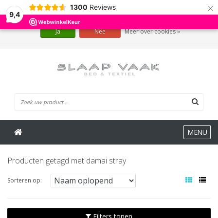
×
1300
Reviews
Wij slaan cookies op om onze website te verbeteren. Is dat akkoord?
9,4
Ja
Nee
Meer over cookies »
0 Artikelen
MENU
Producten getagd met damai stray
Sorteren op:
Filters tonen