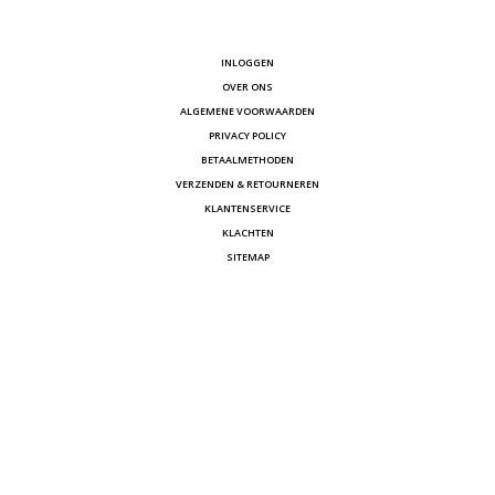
INLOGGEN
OVER ONS
ALGEMENE VOORWAARDEN
PRIVACY POLICY
BETAALMETHODEN
VERZENDEN & RETOURNEREN
KLANTENSERVICE
KLACHTEN
SITEMAP