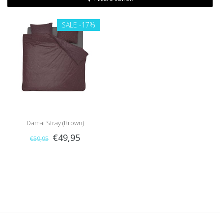
SALE
-17%
Damai Stray (Brown)
€49,95
€59,95