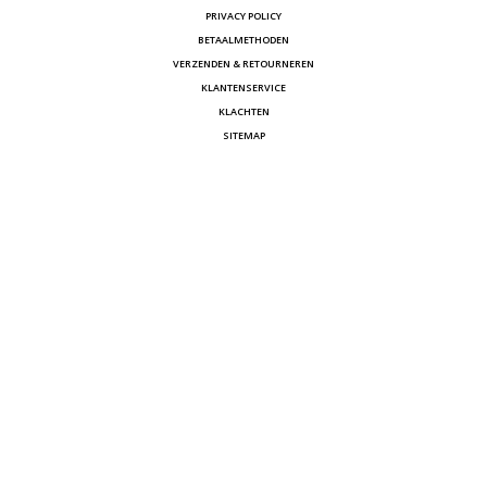
PRIVACY POLICY
BETAALMETHODEN
VERZENDEN & RETOURNEREN
KLANTENSERVICE
KLACHTEN
SITEMAP