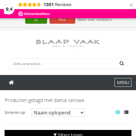
×
1301
Reviews
Wij slaan cookies op om onze website te verbeteren. Is dat akkoord?
9,4
Ja
Nee
Meer over cookies »
0 Artikelen
MENU
Producten getagd met damai serowe
Sorteren op:
Filters tonen