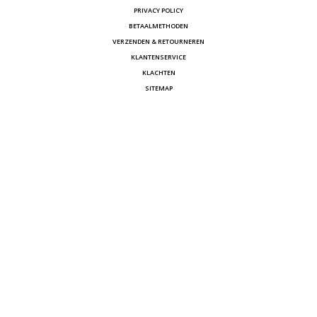
PRIVACY POLICY
BETAALMETHODEN
VERZENDEN & RETOURNEREN
KLANTENSERVICE
KLACHTEN
SITEMAP