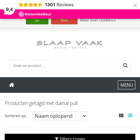
×
1301
Reviews
Wij slaan cookies op om onze website te verbeteren. Is dat akkoord?
9,4
Ja
Nee
Meer over cookies »
0 Artikelen
MENU
Producten getagd met damai pull
Sorteren op:
Filters tonen