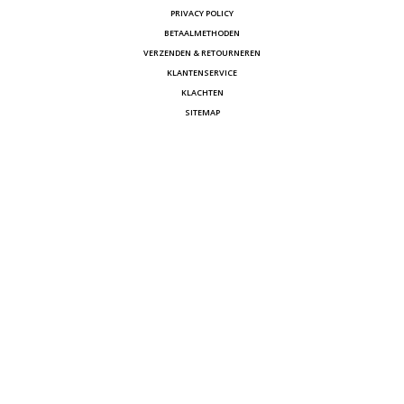
PRIVACY POLICY
BETAALMETHODEN
VERZENDEN & RETOURNEREN
KLANTENSERVICE
KLACHTEN
SITEMAP