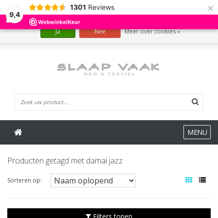
×
1301
Reviews
Wij slaan cookies op om onze website te verbeteren. Is dat akkoord?
9,4
Ja
Nee
Meer over cookies »
0 Artikelen
MENU
Producten getagd met damai jazz
Sorteren op:
Filters tonen