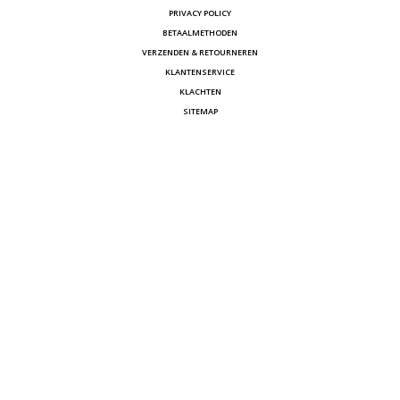
PRIVACY POLICY
BETAALMETHODEN
VERZENDEN & RETOURNEREN
KLANTENSERVICE
KLACHTEN
SITEMAP