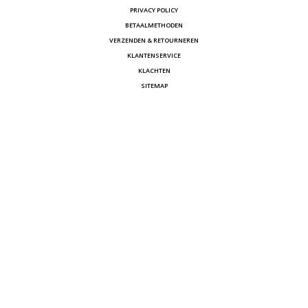
PRIVACY POLICY
BETAALMETHODEN
VERZENDEN & RETOURNEREN
KLANTENSERVICE
KLACHTEN
SITEMAP