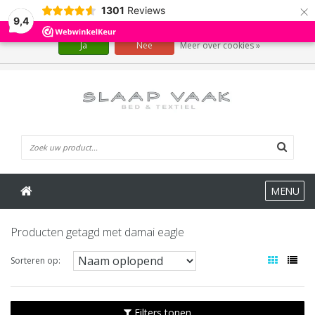
×
1301
Reviews
Wij slaan cookies op om onze website te verbeteren. Is dat akkoord?
9,4
Ja
Nee
Meer over cookies »
0 Artikelen
MENU
Producten getagd met damai eagle
Sorteren op:
Filters tonen