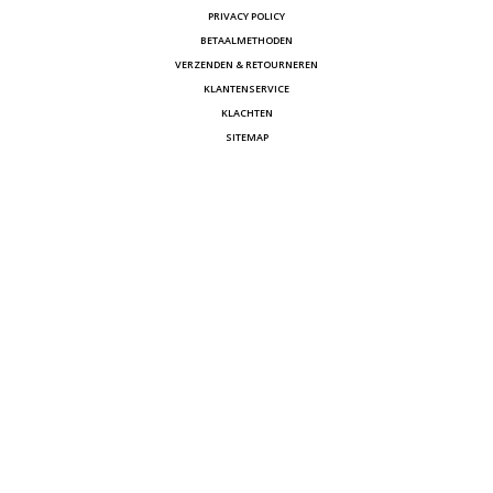
PRIVACY POLICY
BETAALMETHODEN
VERZENDEN & RETOURNEREN
KLANTENSERVICE
KLACHTEN
SITEMAP