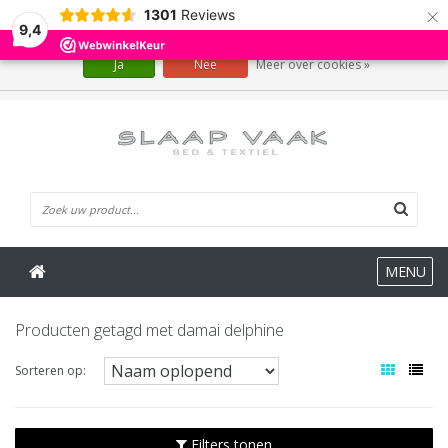
×
1301
Reviews
Wij slaan cookies op om onze website te verbeteren. Is dat akkoord?
9,4
Ja
Nee
Meer over cookies »
0 Artikelen
MENU
Producten getagd met damai delphine
Sorteren op:
Filters tonen