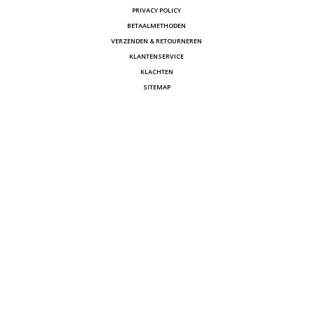
PRIVACY POLICY
BETAALMETHODEN
VERZENDEN & RETOURNEREN
KLANTENSERVICE
KLACHTEN
SITEMAP