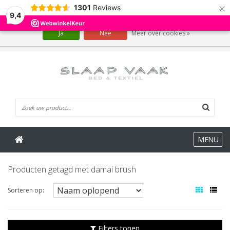
×
1301
Reviews
Wij slaan cookies op om onze website te verbeteren. Is dat akkoord?
9,4
Ja
Nee
Meer over cookies »
0 Artikelen
MENU
Producten getagd met damai brush
Sorteren op:
Filters tonen