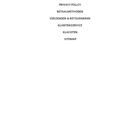
PRIVACY POLICY
BETAALMETHODEN
VERZENDEN & RETOURNEREN
KLANTENSERVICE
KLACHTEN
SITEMAP