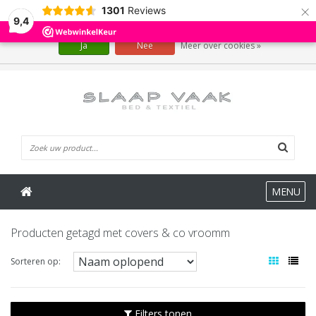
×
1301
Reviews
Wij slaan cookies op om onze website te verbeteren. Is dat akkoord?
9,4
Ja
Nee
Meer over cookies »
0 Artikelen
MENU
Producten getagd met covers & co vroomm
Sorteren op:
Filters tonen