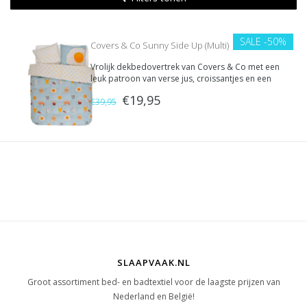
SALE
-50%
Covers & Co Sunny Side Up (Multi)
Vrolijk dekbedovertrek van Covers & Co met een
leuk patroon van verse jus, croissantjes en een
spiegeleitje. Alles wat je nodig hebt om de dag
€19,95
goed te beginnen!
€39,95
SLAAPVAAK.NL
Groot assortiment bed- en badtextiel voor de laagste prijzen van
Nederland en België!