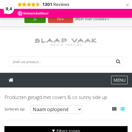
×
1301
Reviews
Wij slaan cookies op om onze website te verbeteren. Is dat akkoord?
9,4
Ja
Nee
Meer over cookies »
0 Artikelen
MENU
Producten getagd met covers & co sunny side up
Sorteren op:
Filters tonen