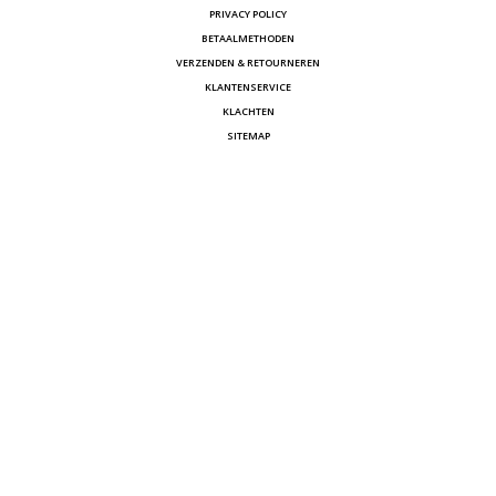
PRIVACY POLICY
BETAALMETHODEN
VERZENDEN & RETOURNEREN
KLANTENSERVICE
KLACHTEN
SITEMAP