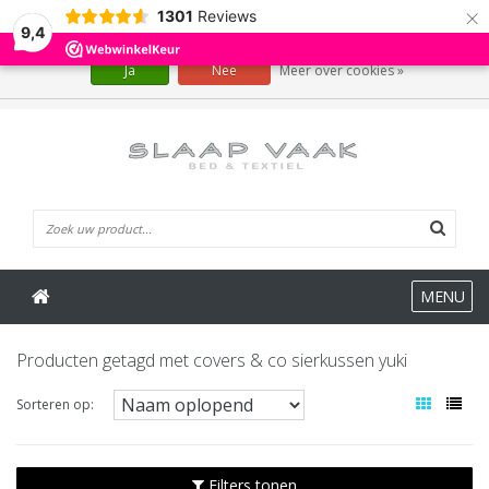
×
1301
Reviews
Wij slaan cookies op om onze website te verbeteren. Is dat akkoord?
9,4
Ja
Nee
Meer over cookies »
0 Artikelen
MENU
Producten getagd met covers & co sierkussen yuki
Sorteren op:
Filters tonen