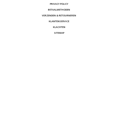
PRIVACY POLICY
BETAALMETHODEN
VERZENDEN & RETOURNEREN
KLANTENSERVICE
KLACHTEN
SITEMAP