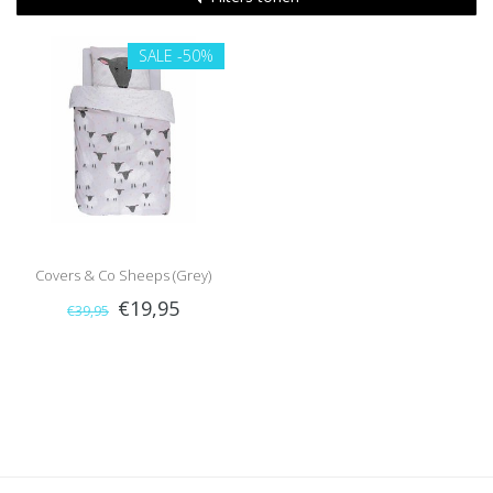
SALE
-50%
Covers & Co Sheeps (Grey)
€19,95
€39,95