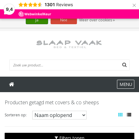
×
1301
Reviews
Wij slaan cookies op om onze website te verbeteren. Is dat akkoord?
9,4
Ja
Nee
Meer over cookies »
0 Artikelen
MENU
Producten getagd met covers & co sheeps
Sorteren op:
Filters tonen