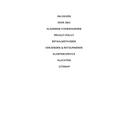
INLOGGEN
OVER ONS
ALGEMENE VOORWAARDEN
PRIVACY POLICY
BETAALMETHODEN
VERZENDEN & RETOURNEREN
KLANTENSERVICE
KLACHTEN
SITEMAP