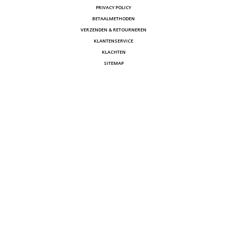
PRIVACY POLICY
BETAALMETHODEN
VERZENDEN & RETOURNEREN
KLANTENSERVICE
KLACHTEN
SITEMAP