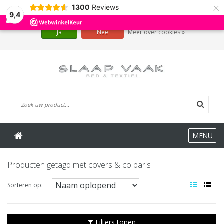
×
1300
Reviews
Wij slaan cookies op om onze website te verbeteren. Is dat akkoord?
9,4
Ja
Nee
Meer over cookies »
0 Artikelen
MENU
Producten getagd met covers & co paris
Sorteren op:
Filters tonen