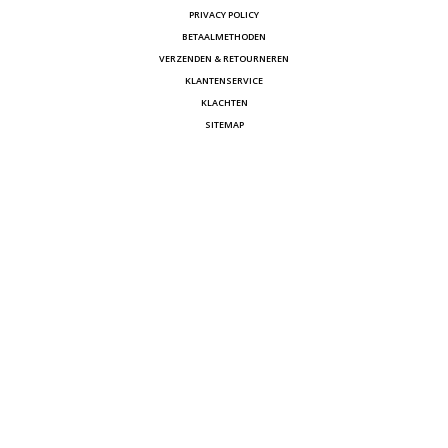
PRIVACY POLICY
BETAALMETHODEN
VERZENDEN & RETOURNEREN
KLANTENSERVICE
KLACHTEN
SITEMAP