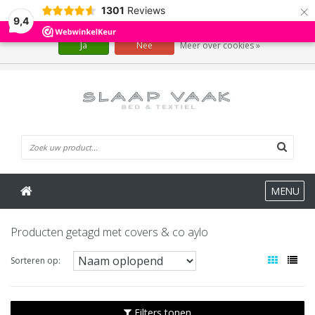
×
1301
Reviews
Wij slaan cookies op om onze website te verbeteren. Is dat akkoord?
9,4
Ja
Nee
Meer over cookies »
0 Artikelen
MENU
Producten getagd met covers & co aylo
Sorteren op:
Filters tonen