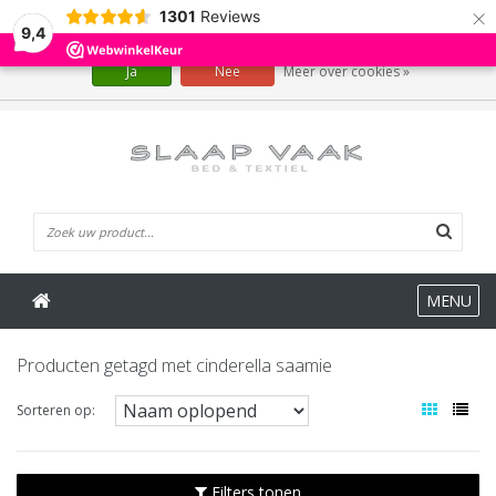
×
1301
Reviews
Wij slaan cookies op om onze website te verbeteren. Is dat akkoord?
9,4
Ja
Nee
Meer over cookies »
0 Artikelen
MENU
Producten getagd met cinderella saamie
Sorteren op:
Filters tonen