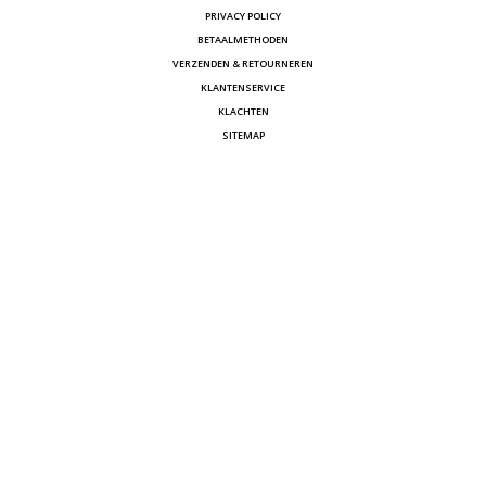
PRIVACY POLICY
BETAALMETHODEN
VERZENDEN & RETOURNEREN
KLANTENSERVICE
KLACHTEN
SITEMAP