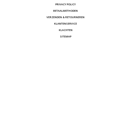
PRIVACY POLICY
BETAALMETHODEN
VERZENDEN & RETOURNEREN
KLANTENSERVICE
KLACHTEN
SITEMAP