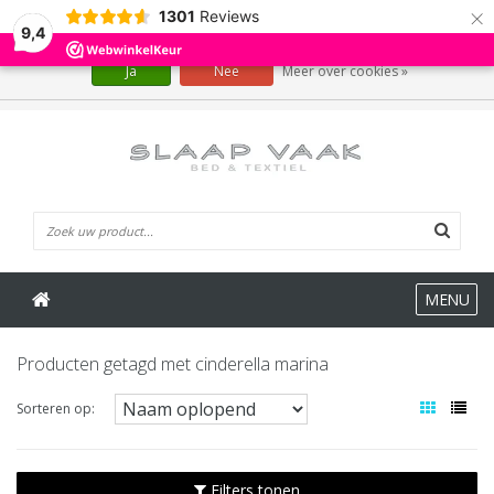
×
1301
Reviews
Wij slaan cookies op om onze website te verbeteren. Is dat akkoord?
9,4
Ja
Nee
Meer over cookies »
0 Artikelen
MENU
Producten getagd met cinderella marina
Sorteren op:
Filters tonen