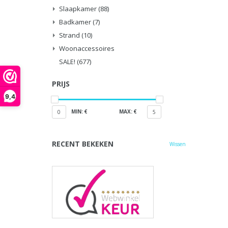
Slaapkamer
(88)
Badkamer
(7)
Strand
(10)
Woonaccessoires
SALE!
(677)
PRIJS
9,4
MIN: €
MAX: €
0
5
RECENT BEKEKEN
Wissen