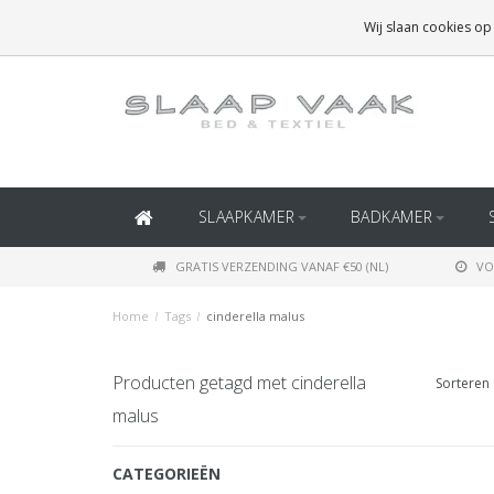
GRATIS BEZORGING BOVEN
€50
(BINNEN NEDERLAND)
Wij slaan cookies op
GRATIS BEZORGING BOVEN
€150
(BINNEN BELGIË)
SLAAPKAMER
BADKAMER
GRATIS VERZENDING VANAF €50 (NL)
VO
Home
/
Tags
/
cinderella malus
Producten getagd met cinderella
Sorteren 
malus
CATEGORIEËN