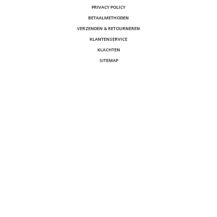
PRIVACY POLICY
BETAALMETHODEN
VERZENDEN & RETOURNEREN
KLANTENSERVICE
KLACHTEN
SITEMAP