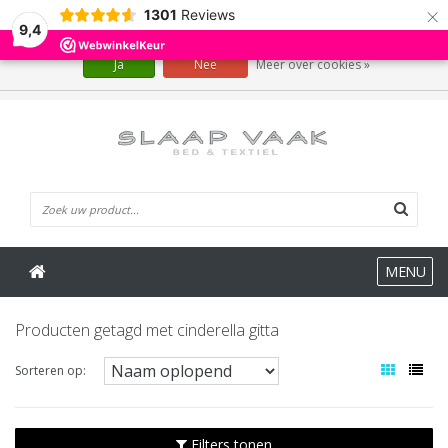
×
1301
Reviews
Wij slaan cookies op om onze website te verbeteren. Is dat akkoord?
9,4
Ja
Nee
Meer over cookies »
0 Artikelen
MENU
Producten getagd met cinderella gitta
Sorteren op:
Filters tonen