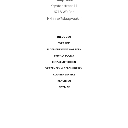
Kryptonstraat 11
6718 WR
Ede
info@slaapvaak.nl
INLOGGEN
OVER ONS
ALGEMENE VOORWAARDEN
PRIVACY POLICY
BETAALMETHODEN
VERZENDEN & RETOURNEREN
KLANTENSERVICE
KLACHTEN
SITEMAP