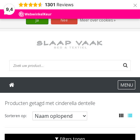
×
1301
Reviews
Wij slaan cookies op om onze website te verbeteren. Is dat akkoord?
9,4
Ja
Nee
Meer over cookies »
0 Artikelen
MENU
Producten getagd met cinderella dentelle
Sorteren op:
Filters tonen