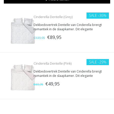
SALE
-36%
Cinderella Dentelle (Grey)
Dekbedovertrek Dentelle van Cinderella brengt
romantiek in de slaapkamer. Dit elegante
overtrek met sierlijk bloemenpatroon is
€89,95
uitgevoerd in een zachte grijze kleur.
€139,95
SALE
-29%
Cinderella Dentelle (Pink)
Dekbedovertrek Dentelle van Cinderella brengt
romantiek in de slaapkamer. Dit elegante
overtrek met sierlijk bloemenpatroon is
€49,95
uitgevoerd in een zachte roze kleur.
€69,95