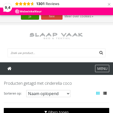
×
1301
Reviews
Wij slaan cookies op om onze website te verbeteren. Is dat akkoord?
9,4
Ja
Nee
Meer over cookies »
0 Artikelen
MENU
Producten getagd met cinderella coco
Sorteren op:
Filters tonen