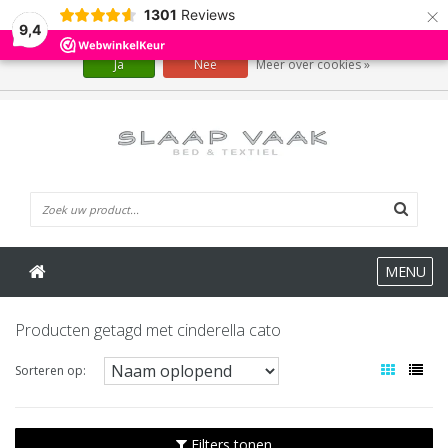
×
1301
Reviews
Wij slaan cookies op om onze website te verbeteren. Is dat akkoord?
9,4
Ja
Nee
Meer over cookies »
0 Artikelen
MENU
Producten getagd met cinderella cato
Sorteren op:
Filters tonen