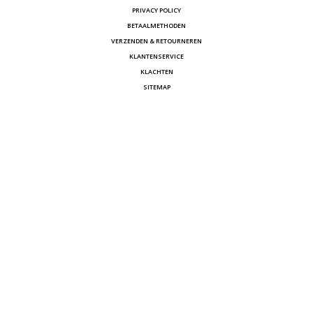
PRIVACY POLICY
BETAALMETHODEN
VERZENDEN & RETOURNEREN
KLANTENSERVICE
KLACHTEN
SITEMAP