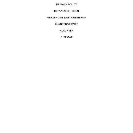
PRIVACY POLICY
BETAALMETHODEN
VERZENDEN & RETOURNEREN
KLANTENSERVICE
KLACHTEN
SITEMAP