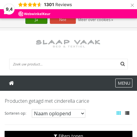
×
1301
Reviews
Wij slaan cookies op om onze website te verbeteren. Is dat akkoord?
9,4
Ja
Nee
Meer over cookies »
0 Artikelen
MENU
Producten getagd met cinderella carice
Sorteren op:
Filters tonen