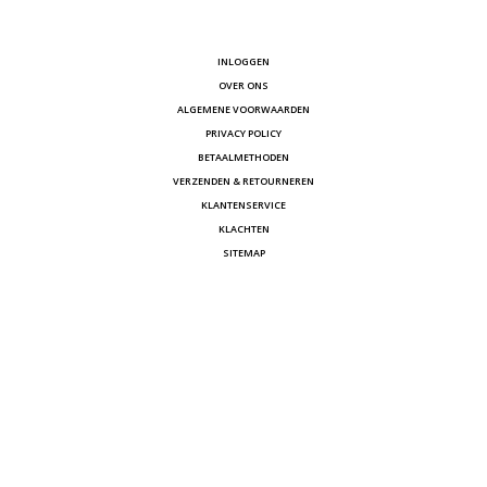
INLOGGEN
OVER ONS
ALGEMENE VOORWAARDEN
PRIVACY POLICY
BETAALMETHODEN
VERZENDEN & RETOURNEREN
KLANTENSERVICE
KLACHTEN
SITEMAP