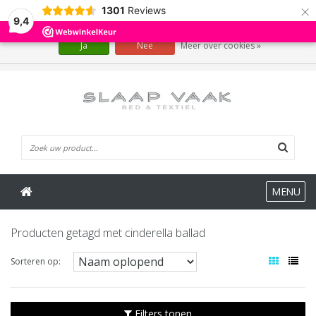
×
1301
Reviews
Wij slaan cookies op om onze website te verbeteren. Is dat akkoord?
9,4
Ja
Nee
Meer over cookies »
0 Artikelen
MENU
Producten getagd met cinderella ballad
Sorteren op:
Filters tonen