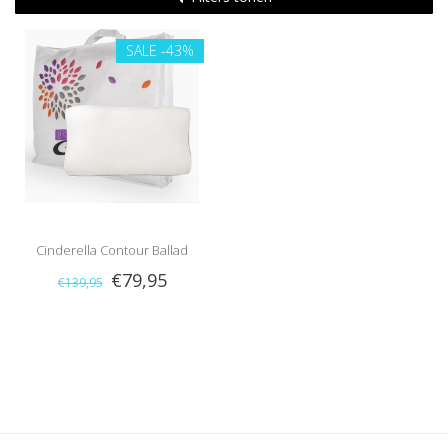
SALE
-43%
Cinderella Contour Ballad
€79,95
€139,95
(Medium)