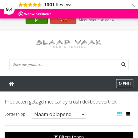
×
1301
Reviews
Wij slaan cookies op om onze website te verbeteren. Is dat akkoord?
9,4
Ja
Nee
Meer over cookies »
0 Artikelen
MENU
Producten getagd met candy crush dekbedovertrek
Sorteren op:
Filters tonen