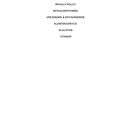
PRIVACY POLICY
BETAALMETHODEN
VERZENDEN & RETOURNEREN
KLANTENSERVICE
KLACHTEN
SITEMAP