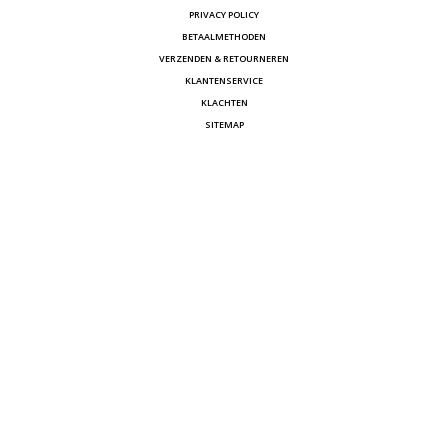
PRIVACY POLICY
BETAALMETHODEN
VERZENDEN & RETOURNEREN
KLANTENSERVICE
KLACHTEN
SITEMAP