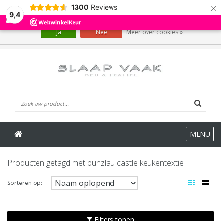
×
1300
Reviews
Wij slaan cookies op om onze website te verbeteren. Is dat akkoord?
9,4
Ja
Nee
Meer over cookies »
0 Artikelen
MENU
Producten getagd met bunzlau castle keukentextiel
Sorteren op:
Filters tonen