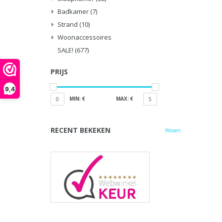
Badkamer
(7)
Strand
(10)
Woonaccessoires
SALE!
(677)
PRIJS
9,4
MIN: €
MAX: €
0
5
RECENT BEKEKEN
Wissen