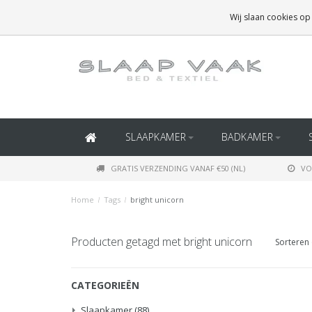
GRATIS BEZORGING BOVEN
€50
(BINNEN NEDERLAND)
Wij slaan cookies op
GRATIS BEZORGING BOVEN
€150
(BINNEN BELGIË)
SLAAPKAMER
BADKAMER
GRATIS VERZENDING VANAF €50 (NL)
VO
Home
/
Tags
/
bright unicorn
Producten getagd met bright unicorn
Sorteren 
CATEGORIEËN
Slaapkamer
(88)