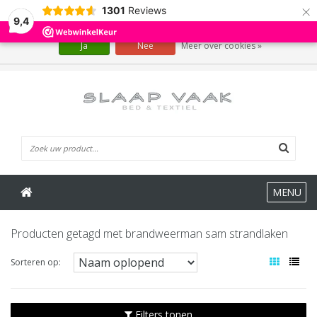
×
1301
Reviews
Wij slaan cookies op om onze website te verbeteren. Is dat akkoord?
9,4
Ja
Nee
Meer over cookies »
0 Artikelen
MENU
Producten getagd met brandweerman sam strandlaken
Sorteren op:
Filters tonen