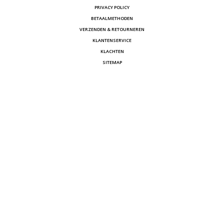
PRIVACY POLICY
BETAALMETHODEN
VERZENDEN & RETOURNEREN
KLANTENSERVICE
KLACHTEN
SITEMAP