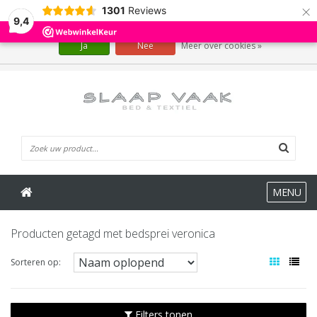
×
1301
Reviews
Wij slaan cookies op om onze website te verbeteren. Is dat akkoord?
9,4
Ja
Nee
Meer over cookies »
0 Artikelen
MENU
Producten getagd met bedsprei veronica
Sorteren op:
Filters tonen