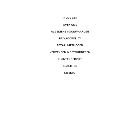
INLOGGEN
OVER ONS
ALGEMENE VOORWAARDEN
PRIVACY POLICY
BETAALMETHODEN
VERZENDEN & RETOURNEREN
KLANTENSERVICE
KLACHTEN
SITEMAP